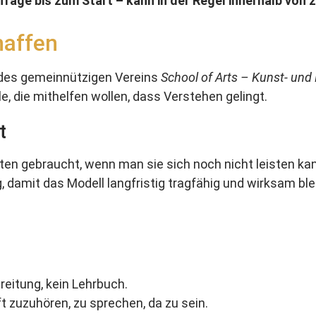
rage bis zum Start – kann in der Regel innerhalb von
affen
t des gemeinnützigen Vereins
School of Arts – Kunst- und K
e, die mithelfen wollen, dass Verstehen gelingt.
t
en gebraucht, wenn man sie sich noch nicht leisten ka
 damit das Modell langfristig tragfähig und wirksam blei
reitung, kein Lehrbuch.
t zuzuhören, zu sprechen, da zu sein.